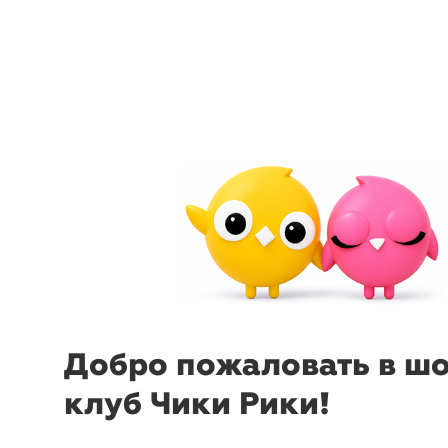
arrow_back_ios
menu
sear
Добро пожаловать в ш
клуб Чики Рики!