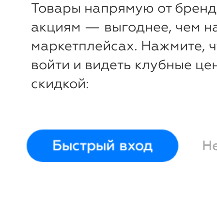
Товары напрямую от бренд
акциям — выгоднее, чем н
маркетплейсах. Нажмите, 
войти и видеть клубные це
скидкой:
Быстрый вход
Н
-
57
%
Куртка зимняя
Scotch&So