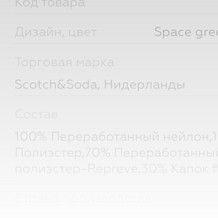
Код товара
Дизайн, цвет
Space gre
Торговая марка
Scotch&Soda, Нидерланды
Состав
100% Переработанный нейлон,
Полиэстер,70% Переработанны
полиэстер-Repreve,30% Капок f
Страна производства