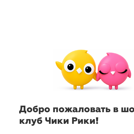
arrow_back_ios
menu
sear
Добро пожаловать в ш
клуб Чики Рики!