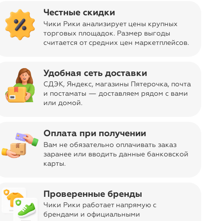
Честные скидки
115C
115D
115E
Чики Рики анализирует цены крупных
торговых площадок. Размер выгоды
считается от средних цен маркетплейсов
.
Размер
80C
80D
80E
Размер
80C
80D
80E
Грудь
96-98
98-100
100-102
Удобная сеть доставки
Под грудью
78-82
78-82
78-82
СДЭК, Яндекс, магазины Пятерочка
, почта
и постаматы — доставляем рядом с вами
или домой.
login
Войти и смотреть цены
Оплата при получении
Вы всегда сможете видеть специальные цены для
участников клуба
Вам не обязательно оплачивать заказ
ar
заранее или вводить данные банковской
timer
Акция c 9 августа, 16:00
карты.
Отправка заказа
navigate_next
Бесплатно
из Москвы
Проверенные бренды
Чики Рики работает напрямую с
Код товара
11-02686760
брендами и официальными