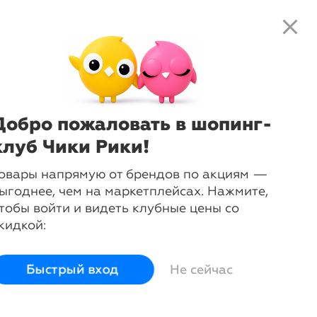
close
search
local_shipping
favorite_border
shopping_cart
-
37
%
Бюстгальтер бескаркасный с
мягкими чашками
Sassa
Добро пожаловать в шопинг-
клуб Чики Рики!
Сначала выберите размер:
80C
80D
80E
85B
85C
овары напрямую от брендов по акциям —
85D
85E
90B
90C
90D
ыгоднее, чем на маркетплейсах. Нажмите,
тобы войти и видеть клубные цены со
90E
95B
95C
95D
95E
кидкой:
100C
100D
100E
Быстрый вход
Не сейчас
105B
105C
105D
105E
110B
110C
110D
110E