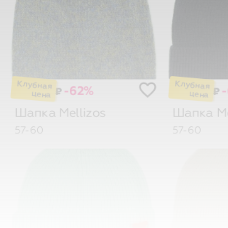
-62%
₽
₽
Шапка
Mellizos
Шапка
M
57-60
57-60