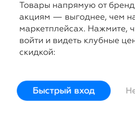
Товары напрямую от бренд
Шляпа
Mellizos
Шляпа
M
акциям — выгоднее, чем н
57-60
56-58
маркетплейсах. Нажмите, 
войти и видеть клубные це
скидкой:
Быстрый вход
Н
-63%
₽
₽
Шляпа
Mellizos
Шляпа
M
56-58
56-58