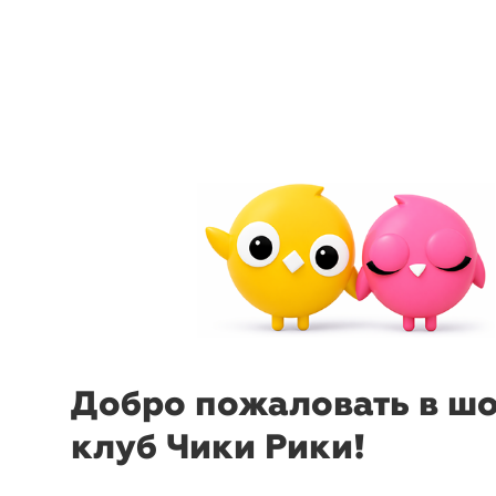
menu
sear
-63%
₽
₽
Бейсболка
Шляпа
M
демисезонная
Mellizos
57-60
Добро пожаловать в ш
клуб Чики Рики!
-63%
₽
₽