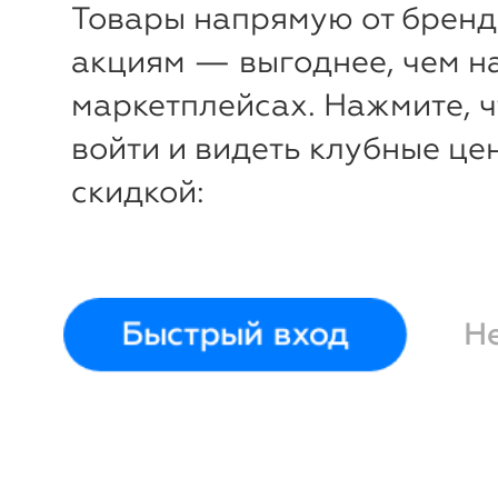
Товары напрямую от бренд
акциям — выгоднее, чем н
маркетплейсах. Нажмите, 
войти и видеть клубные це
скидкой:
-32%
₽
₽
Трусы слипы
Бюстгаль
New
Быстрый вход
Н
Gorsenia
чашкой
G
M
L
XL
XXL
XXXL
80M
80L
XXXXL