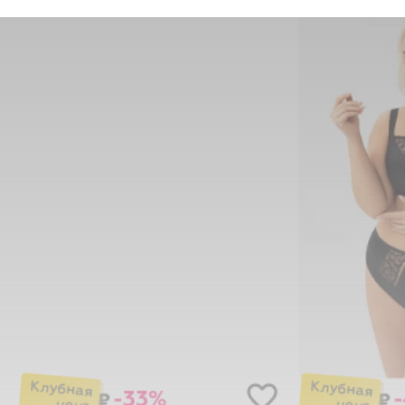
-33%
₽
₽