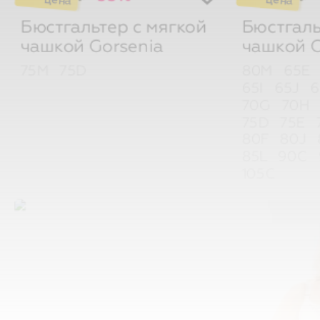
Бюстгальтер с мягкой
Бюстгаль
чашкой
Gorsenia
чашкой
G
75M
75D
80M
65E
65I
65J
6
70G
70H
75D
75E
80F
80J
85L
90C
105C