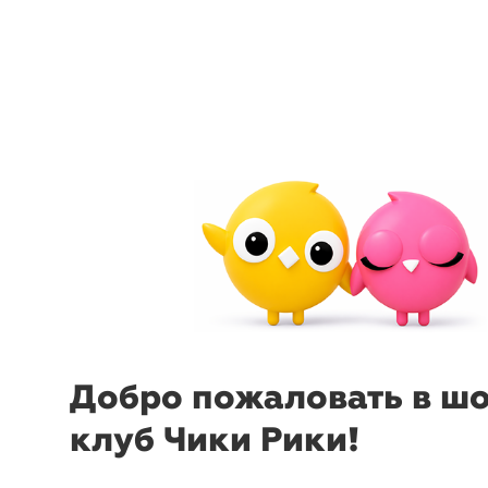
arrow_back_ios
menu
sear
Добро пожаловать в ш
клуб Чики Рики!