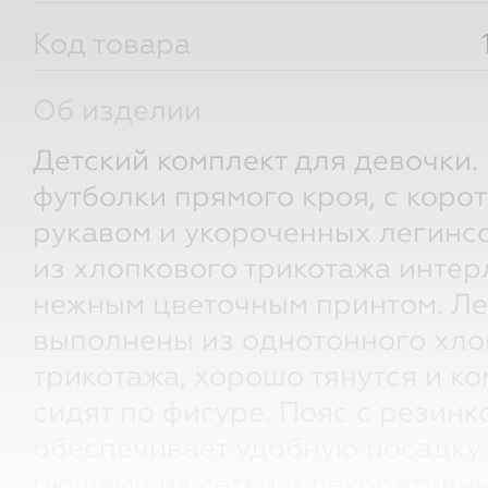
Код товара
Об изделии
Детский комплект для девочки. 
футболки прямого кроя, с коро
рукавом и укороченных легинс
из хлопкового трикотажа интерл
нежным цветочным принтом. Л
выполнены из однотонного хло
трикотажа, хорошо тянутся и к
сидят по фигуре. Пояс с резинк
обеспечивает удобную посадку
рюшами из сетки и декоративн