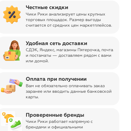
Честные скидки
5B (85B)
5C (85C)
Чики Рики анализирует цены крупных
торговых площадок. Размер выгоды
5D (85D)
6A (90A)
считается от средних цен маркетплейсов
.
6B (90B)
6C (90C)
Удобная сеть доставки
6D (90D)
7B (95B)
СДЭК, Яндекс, магазины Пятерочка
, почта
и постаматы — доставляем рядом с вами
или домой.
7C (95C)
Размер
2B (70B)
2C (70C)
2D (70D)
Оплата при получении
Грудь
84-86
86-88
88-90
Вам не обязательно оплачивать заказ
заранее или вводить данные банковской
Под грудью
68-72
68-72
68-72
карты.
login
Войти и смотреть цены
Проверенные бренды
ar
Чики Рики работает напрямую с
Вы всегда сможете видеть специальные цены для
брендами и официальными
участников клуба