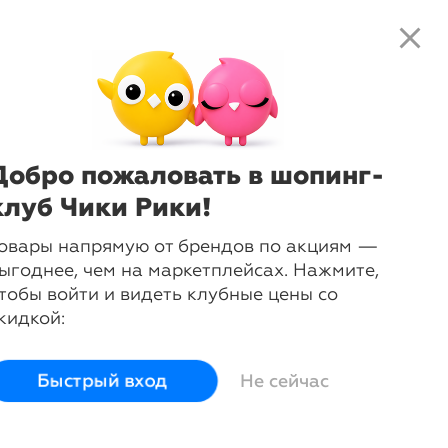
close
search
local_shipping
favorite_border
shopping_cart
-
37
%
Бюстгальтер Grazia балконет
пуш-ап
Melle
Добро пожаловать в шопинг-
клуб Чики Рики!
Сначала выберите размер:
2B (70B)
2C (70C)
овары напрямую от брендов по акциям —
2D (70D)
3A (75A)
ыгоднее, чем на маркетплейсах. Нажмите,
тобы войти и видеть клубные цены со
3B (75B)
3C (75C)
кидкой:
3D (75D)
4A (80A)
Быстрый вход
Не сейчас
4B (80B)
4C (80C)
4D (80D)
5A (85A)