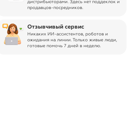
дистрибьюторами. Здесь нет поддеклок и
продавцов-посредников.
Отзывчивый сервис
Никаких ИИ-ассистентов, роботов и
ожидания на линии. Только живые люди,
готовые помочь 7 дней в неделю.
Отправка заказа
navigate_next
Бесплатно
из Москвы
Код товара
11-02707804
Дизайн, цвет
Пломбир
Об изделии
Бюстгальтер-балконет Grazia формованный с
push-up максимально приподнимает грудь,
добавляя объема. Модель выполнена из гладкой
микрофибры в деликатную полоску,
декорирована подвеской с кристаллами. На
бретелях декоративные пряжки с кристаллами.
Анатомический пояс дублирован мягкой