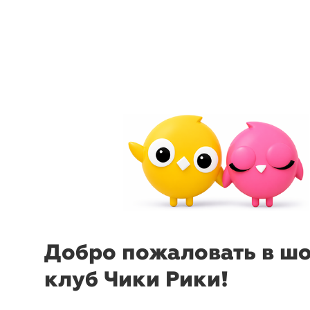
arrow_back_ios
menu
sear
Добро пожаловать в ш
клуб Чики Рики!