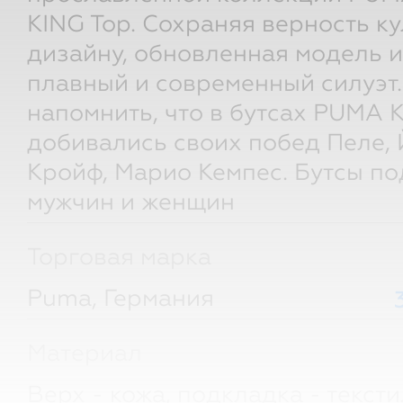
KING Top. Сохраняя верность к
дизайну, обновленная модель и
плавный и современный силуэт.
напомнить, что в бутсах PUMA 
добивались своих побед Пеле,
Кройф, Марио Кемпес. Бутсы по
мужчин и женщин
Торговая марка
Puma, Германия
Материал
Верх - кожа, подкладка - текст