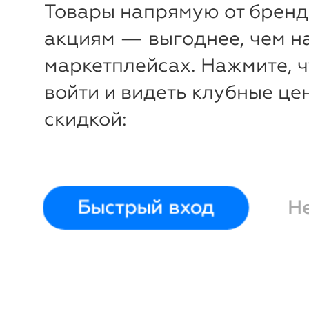
Товары напрямую от бренд
акциям — выгоднее, чем н
маркетплейсах. Нажмите, 
войти и видеть клубные це
скидкой:
-
10
%
Бутсы King Top Fg
Puma
Выберите размер и смотрите подс
Быстрый вход
Н
7,5
Размер РФ
Стопа
Войти и смотреть це