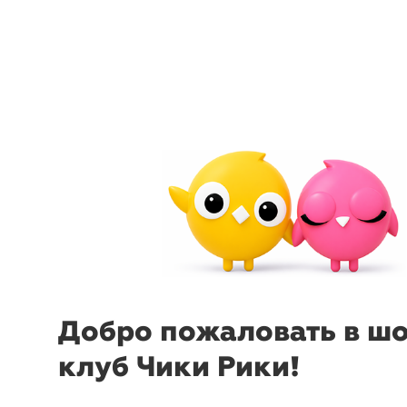
arrow_back_ios
menu
sear
Добро пожаловать в ш
клуб Чики Рики!