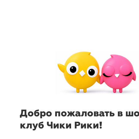
arrow_back_ios
menu
sear
Добро пожаловать в ш
клуб Чики Рики!