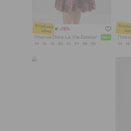
-78%
₽
Платье Dora
La Via Estelar
Плат
New
54
56
58
60
62
64
66
68
54
56