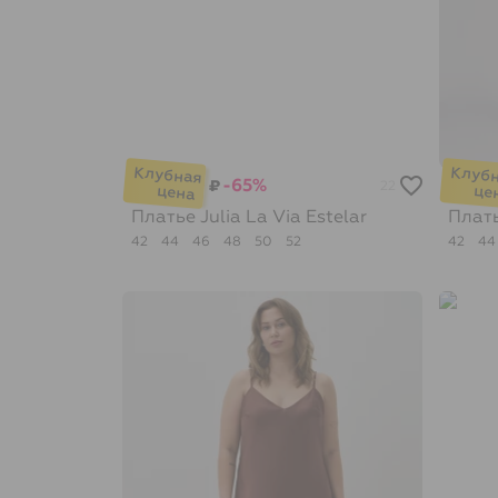
-65%
₽
22
Платье Julia
La Via Estelar
Плат
42
44
46
48
50
52
42
4