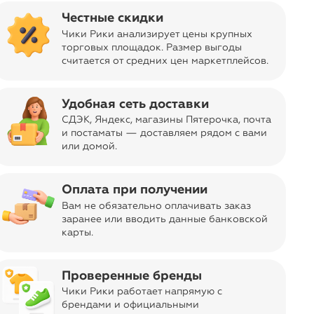
arrow_forward
Честные скидки
Чики Рики анализирует цены крупных
торговых площадок. Размер выгоды
Туники
Боди
Костюмы
считается от средних цен маркетплейсов
.
Удобная сеть доставки
СДЭК, Яндекс, магазины Пятерочка
, почта
и постаматы — доставляем рядом с вами
или домой.
Оплата при получении
sync_alt
Сортировать
Вам не обязательно оплачивать заказ
заранее или вводить данные банковской
карты.
Проверенные бренды
Чики Рики работает напрямую с
брендами и официальными