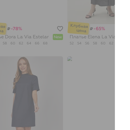
-78%
-65%
₽
₽
ье Dora
La Via Estelar
Платье Elena
La Via Estel
New
58
60
62
64
66
68
52
54
56
58
60
62