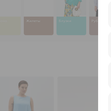
моно
Жилеты
Блузки
Рубашки