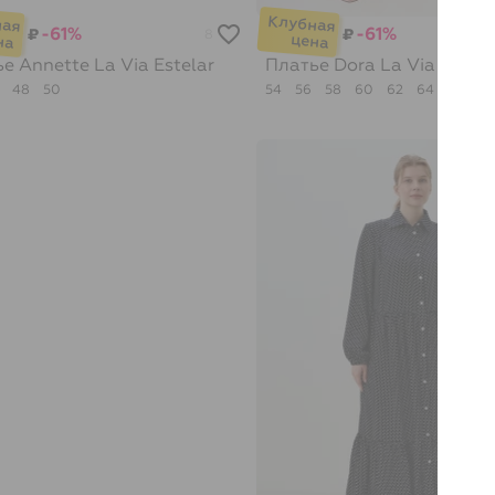
-61%
-61%
₽
₽
8
ье Annette
La Via Estelar
Платье Dora
La Via Estela
6
48
50
54
56
58
60
62
64
66
6