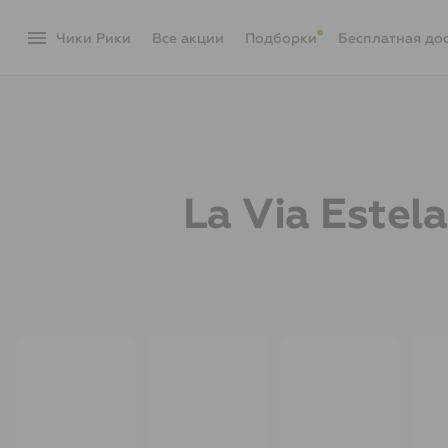
menu
Чики Рики
акции
Подборки
Бесплатная до
La Via Este