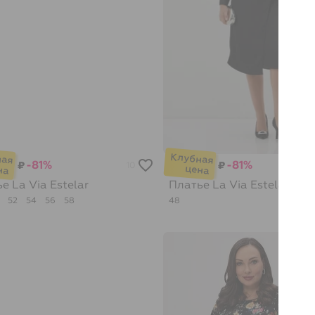
-81%
-81%
₽
₽
10
ье
La Via Estelar
Платье
La Via Estelar
0
52
54
56
58
48