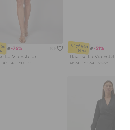
-76%
-51%
₽
₽
109
ье
La Via Estelar
Платье
La Via Estelar
4
46
48
50
52
48-50
52-54
56-58