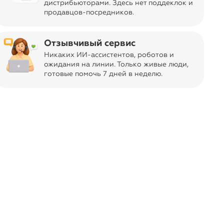
дистрибьюторами. Здесь нет поддеклок и
продавцов-посредников.
Отзывчивый сервис
Никаких ИИ-ассистентов, роботов и
ожидания на линии. Только живые люди,
готовые помочь 7 дней в неделю.
йский производитель модной женской
ом работы в производственной сфере.
обственного швейного производства,
ивает собственные коллекции, но и
онтрактам для других крупных
действует до 15:59 воскресенья,
 августа из Москвы.
La Via Estelar