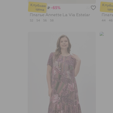
-65%
₽
22
Платье Annette
La Via Estelar
Плат
52
54
56
58
44
4