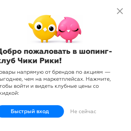
close
local_shipping
favorite_border
shopping_cart
close
Нажмите
, чтобы получить
доступ к клубным предложениям и
ценам
Добро пожаловать в шопинг-
2-66 размера
клуб Чики Рики!
овары напрямую от брендов по акциям —
ыгоднее, чем на маркетплейсах. Нажмите,
тобы войти и видеть клубные цены со
кидкой:
Быстрый вход
Не сейчас