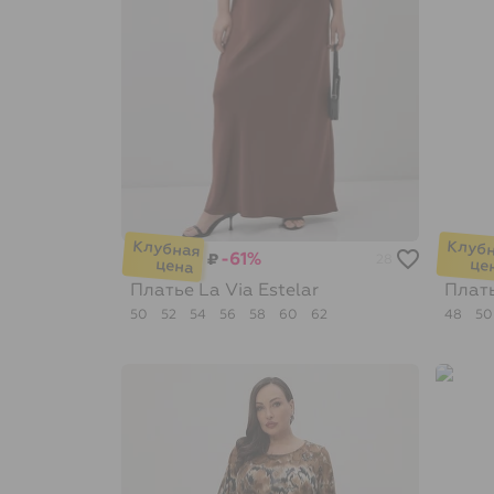
-61%
₽
28
Платье
La Via Estelar
Плат
50
52
54
56
58
60
62
48
5