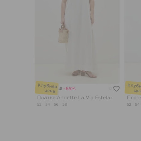
-65%
₽
12
Платье Annette
La Via Estelar
Плат
52
54
56
58
52
54