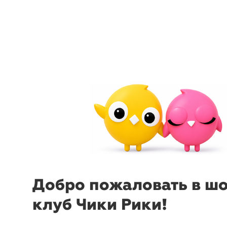
arrow_back_ios
menu
sear
Добро пожаловать в ш
клуб Чики Рики!