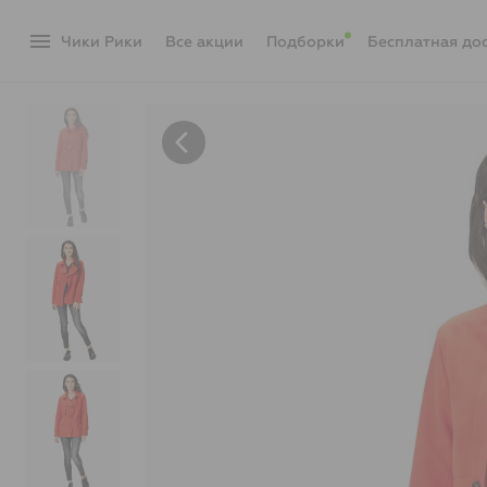
menu
Чики Рики
акции
Подборки
Бесплатная до
arrow_back_ios