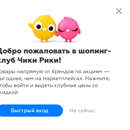
close
search
local_shipping
favorite_border
shopping_cart
-
34
%
Ветровка Лида
D'imma
Добро пожаловать в шопинг-
Сначала выберите размер:
42
клуб Чики Рики!
овары напрямую от брендов по акциям —
Размер
42
ыгоднее, чем на маркетплейсах. Нажмите,
Размер РФ
42
тобы войти и видеть клубные цены со
Грудь
84
кидкой:
Талия
66
Бедра
92
Быстрый вход
Не сейчас
login
Войти и смотреть цены