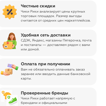
Вы всегда сможете видеть специальные цены для
участников клуба
Честные скидки
Чики Рики анализирует цены крупных
торговых площадок. Размер выгоды
Отправка заказа
считается от средних цен маркетплейсов
.
navigate_next
Бесплатно
из Москвы
Код товара
11-00981840
Удобная сеть доставки
СДЭК, Яндекс, магазины Пятерочка
, почта
Дизайн, цвет
Красный
и постаматы — доставляем рядом с вами
Об изделии
или домой.
Классическая ветровка с интересным
ar
декоративным клапаном на полочке. Имитация
Оплата при получении
отлетной кокетки. Пояс в комплекте.
Вам не обязательно оплачивать заказ
заранее или вводить данные банковской
Торговая марка
карты.
navigate_next
2975 оценок
D'imma, Россия
Страна производства
Россия
Проверенные бренды
Состав
Чики Рики работает напрямую с
брендами и официальными
Ткань верха:64% полиэстер, 36% хлопок