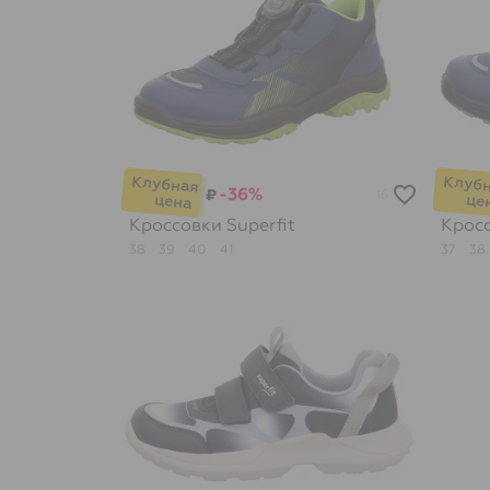
-36%
₽
16
Кроссовки
Superfit
Крос
38
39
40
41
37
38