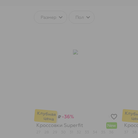
Размер
Пол
-36%
₽
1
Кроссовки
Superfit
Крос
New
27
28
29
30
31
32
33
34
35
36
37
38