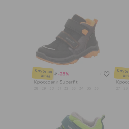
-28%
₽
8
Кроссовки
Superfit
Крос
28
29
30
31
32
33
34
35
36
27
28