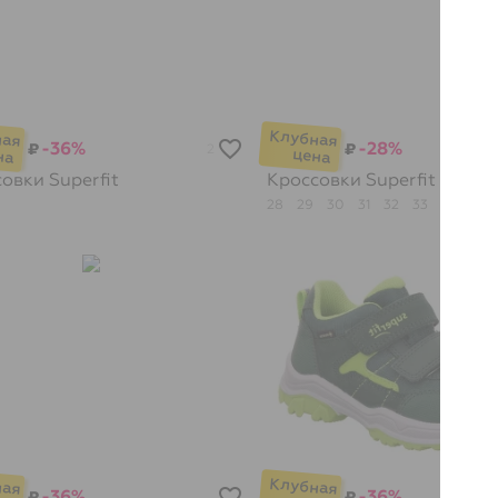
-36%
-28%
₽
₽
2
совки
Superfit
Кроссовки
Superfit
28
29
30
31
32
33
34
35
-36%
-36%
₽
₽