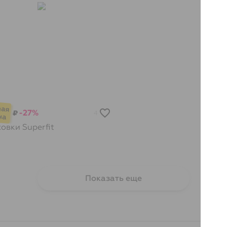
-27%
₽
4
совки
Superfit
Показать еще