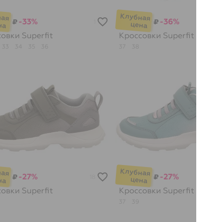
-33%
-36%
₽
₽
1
совки
Superfit
Кроссовки
Superfit
33
34
35
36
37
38
-27%
-27%
₽
₽
18
совки
Superfit
Кроссовки
Superfit
37
39