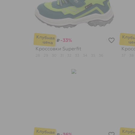
-33%
₽
1
Кроссовки
Superfit
Крос
28
29
30
31
32
33
34
35
36
37
38
-36%
₽