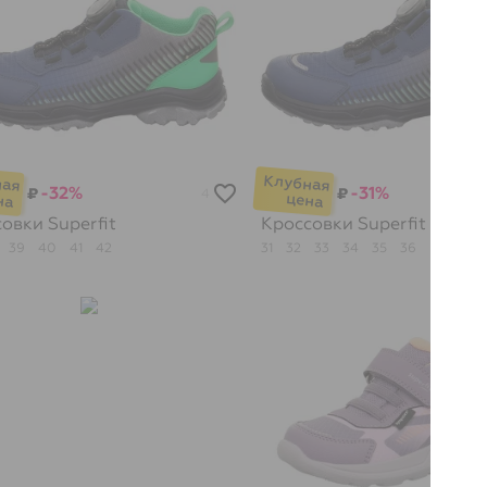
-32%
-31%
₽
₽
4
совки
Superfit
Кроссовки
Superfit
39
40
41
42
31
32
33
34
35
36