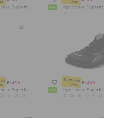
совки
Superfit
Кроссовки
Superfit
New
35
-34%
-36%
₽
₽
1
совки
Superfit
Кроссовки
Superfit
New
33
34
35
36
37
38
39
40
41
42