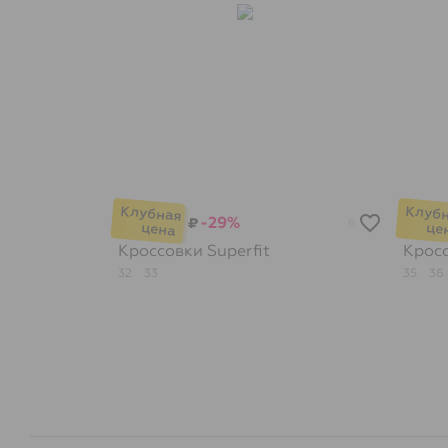
-29%
₽
6
Кроссовки
Superfit
Крос
32
33
35
36