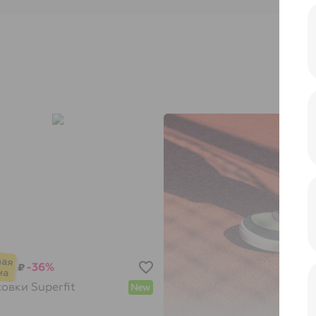
-36%
₽
совки
Superfit
New