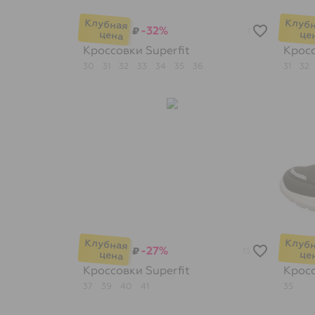
-32%
₽
1
Кроссовки
Superfit
Крос
30
31
32
33
34
35
36
31
32
-27%
₽
13
Кроссовки
Superfit
Крос
37
39
40
41
35