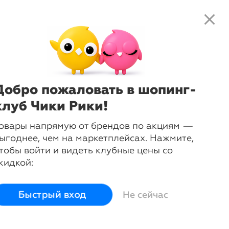
close
local_shipping
favorite_border
shopping_cart
close
Нажмите
, чтобы получить
доступ к клубным предложениям и
ценам
Добро пожаловать в шопинг-
пании Legero
клуб Чики Рики!
овары напрямую от брендов по акциям —
ыгоднее, чем на маркетплейсах. Нажмите,
тобы войти и видеть клубные цены со
кидкой:
arrow_forward
Быстрый вход
Не сейчас
Полусапоги
Сапоги
Сапоги
зимние
демисезонные
зимние