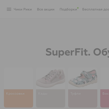
menu
Чики Рики
акции
Подборки
Бесплатная до
SuperFit. О
Кроссовки
Кеды
Туфли
Бос