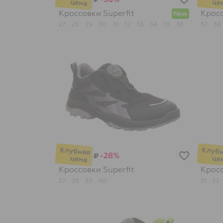
Кроссовки
Superfit
Крос
New
27
28
29
30
31
32
33
34
35
36
37
38
-28%
₽
1
Кроссовки
Superfit
Крос
37
38
39
40
31
32