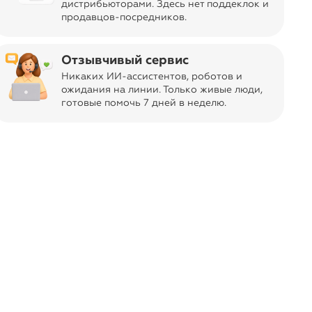
дистрибьюторами. Здесь нет поддеклок и
продавцов-посредников.
Отзывчивый сервис
, в настоящее время фабрика Legero
ров обувной индустрии в Европе. Под
Никаких ИИ-ассистентов, роботов и
зводится обувь для детей и
ожидания на линии. Только живые люди,
готовые помочь 7 дней в неделю.
 специальному покрою, она
ому формированию стопы и походки
ась. Нажмите кнопку «Отметить»,
 в следующий раз.
Superfit