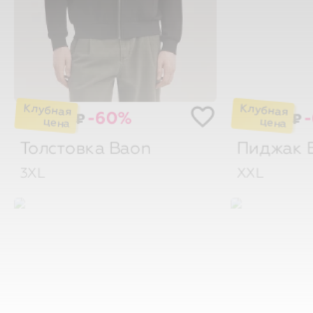
-60%
₽
₽
Толстовка
Baon
Пиджак
3XL
XXL