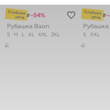
-54%
₽
₽
Рубашка
Baon
Рубашк
S
M
L
XL
XXL
3XL
S
XXL