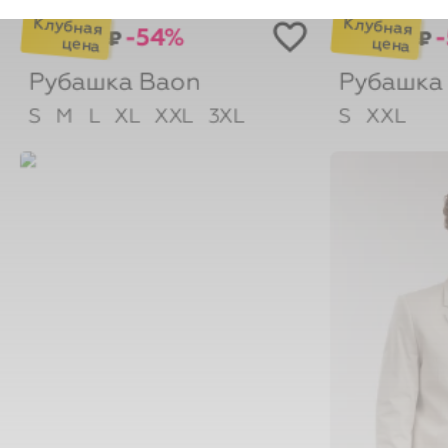
-54%
₽
₽
Рубашка
Baon
Рубашк
S
M
L
XL
XXL
3XL
S
XXL