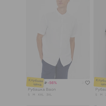
-56%
₽
21
Рубашка
Baon
Руба
S
M
XXL
3XL
S
M