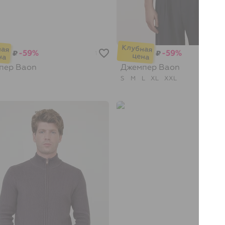
-59%
-59%
₽
₽
1
пер
Baon
Джемпер
Baon
S
M
L
XL
XXL