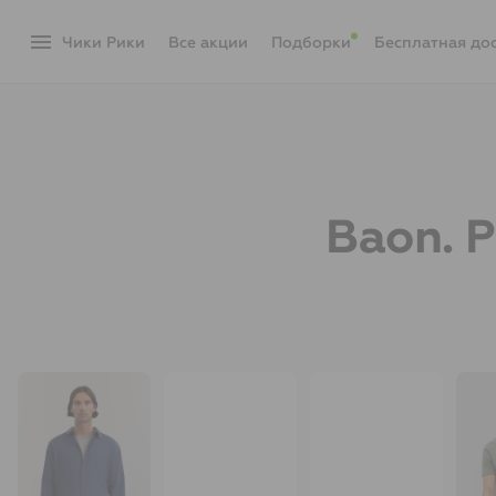
menu
Чики Рики
акции
Подборки
Бесплатная до
Baon. 