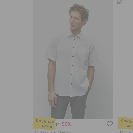
-56%
₽
19
Рубашка
Baon
Руба