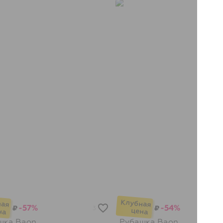
-57%
-54%
₽
₽
3
шка
Baon
Рубашка
Baon