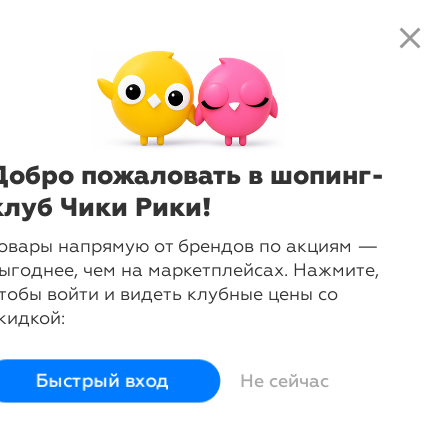
close
local_shipping
favorite_border
shopping_cart
close
Нажмите
, чтобы получить
доступ к клубным предложениям и
ценам
Добро пожаловать в шопинг-
 одежды
клуб Чики Рики!
овары напрямую от брендов по акциям —
ыгоднее, чем на маркетплейсах. Нажмите,
тобы войти и видеть клубные цены со
кидкой:
Быстрый вход
Не сейчас