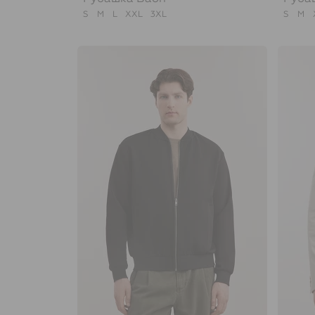
S
M
L
XXL
3XL
S
M