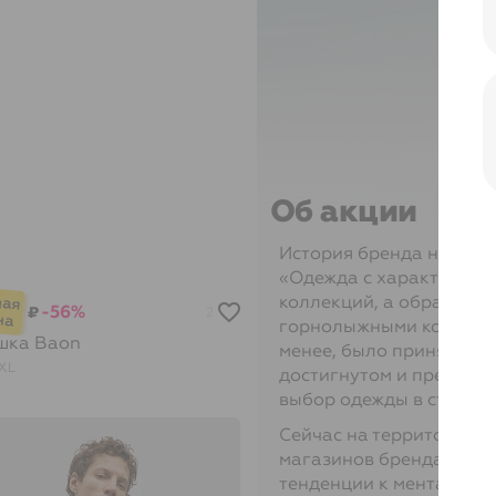
Об акции
История бренда началас
«Одежда с характером»
коллекций, а образ мар
-56%
₽
2
горнолыжными костюмам
шка
Baon
менее, было принято ре
XL
достигнутом и предост
выбор одежды в стиле ca
Сейчас на территории Р
магазинов бренда. BAO
тенденции к менталитет