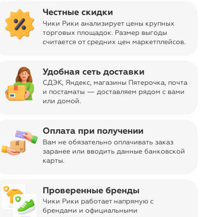
arrow_forward
Честные скидки
Чики Рики анализирует цены крупных
торговых площадок. Размер выгоды
кие
Майки
Ветровки
Куртки
считается от средних цен маркетплейсов
.
демисезонные
демисезонные
женские
Удобная сеть доставки
СДЭК, Яндекс, магазины Пятерочка
, почта
и постаматы — доставляем рядом с вами
или домой.
Оплата при получении
sync_alt
Сортировать
Вам не обязательно оплачивать заказ
заранее или вводить данные банковской
карты.
Проверенные бренды
Чики Рики работает напрямую с
брендами и официальными