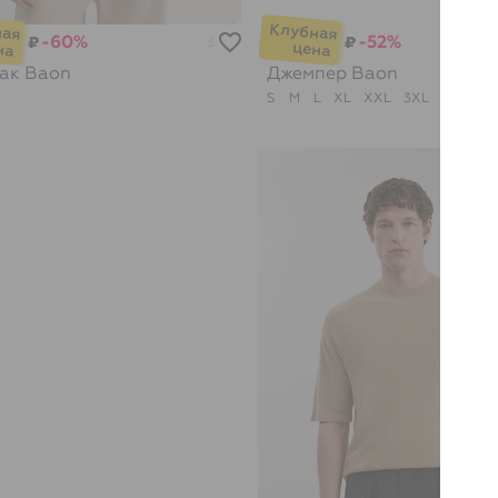
-60%
-52%
₽
₽
3
ак
Baon
Джемпер
Baon
S
M
L
XL
XXL
3XL