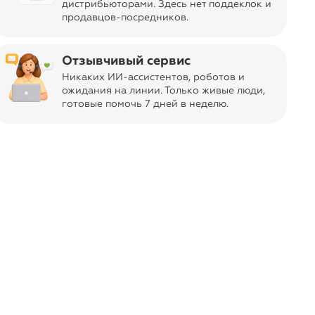
дистрибьюторами. Здесь нет поддеклок и
продавцов-посредников.
Отзывчивый сервис
Никаких ИИ-ассистентов, роботов и
ожидания на линии. Только живые люди,
готовые помочь 7 дней в неделю.
ь в Швеции в 1992 году. Слоган
 всецело отражал настроение сезонных
ки был неразрывно связан с
и, куртками и пуховиками. Тем не
шение не останавливаться на
авить покупателям более широкий
sual.
оссии и СНГ открыто более 150
N адаптирует европейские модные
у российского покупателя и