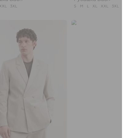
XXL
3XL
S
M
L
XL
XXL
3XL