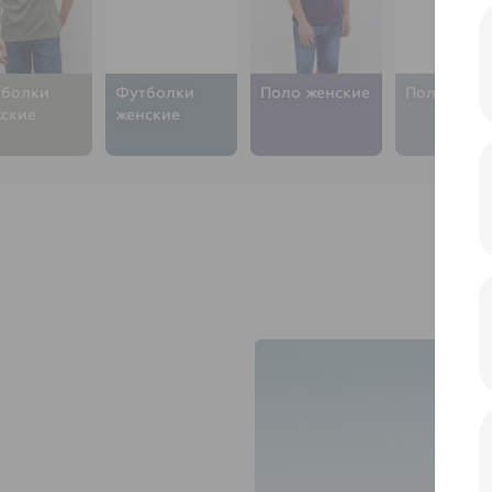
болки
Футболки
Поло женские
Поло мужс
ские
женские