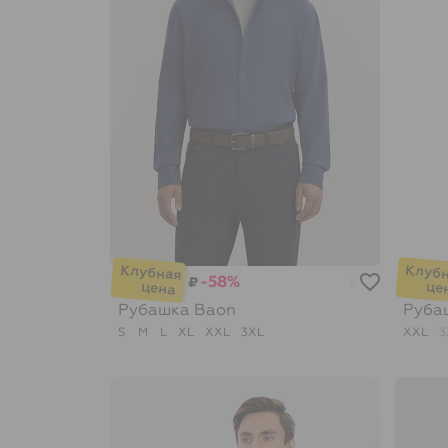
-58%
₽
5
Рубашка
Baon
Руба
S
M
L
XL
XXL
3XL
XXL
3