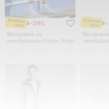
-29%
₽
₽
Ветровка из
Ветровка
мембранны Иттен
Artel
мембран
122
128
134
140
146
152
128
134
1
158
164