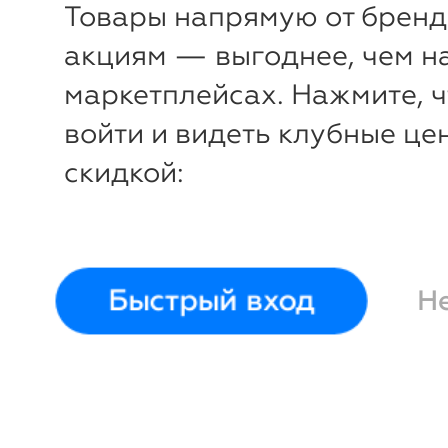
Товары напрямую от бренд
акциям — выгоднее, чем н
маркетплейсах. Нажмите, 
войти и видеть клубные це
скидкой:
Быстрый вход
Н
-31%
-
₽
₽
Ветровка из
Ветровка
New
мембранны Иттен
мембран