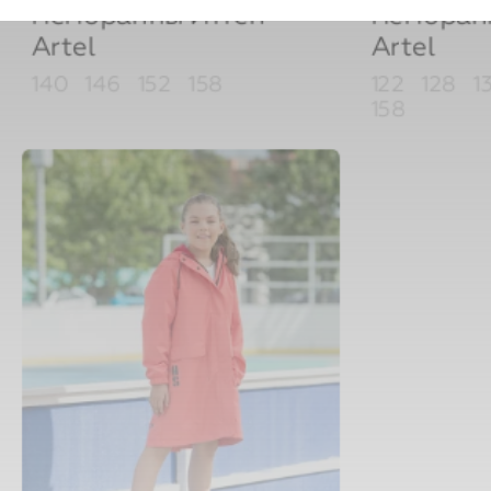
Artel
Artel
140
146
152
158
122
128
1
158