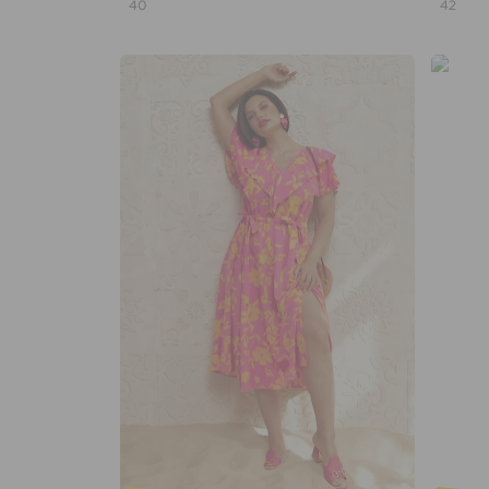
40
42