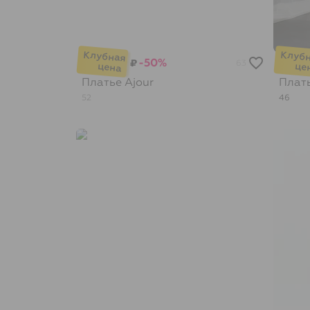
-50%
₽
63
Платье
Ajour
Плат
52
46