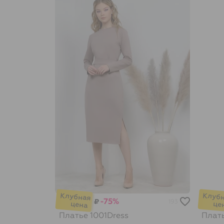
-75%
₽
193
Платье
1001Dress
Плат