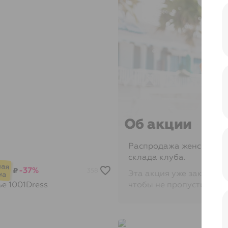
Об акции
Распродажа женских пл
склада клуба.
-37%
₽
358
Эта акция уже закончил
чтобы не пропустить её
ье
1001Dress