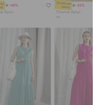
-49%
-55%
₽
₽
180
ье
Ajour
Платье
Ajour
46