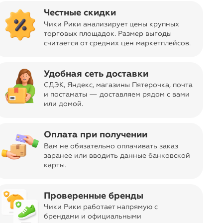
Честные скидки
Чики Рики анализирует цены крупных
торговых площадок. Размер выгоды
считается от средних цен маркетплейсов
.
Удобная сеть доставки
СДЭК, Яндекс, магазины Пятерочка
, почта
и постаматы — доставляем рядом с вами
или домой.
Оплата при получении
атьев. Последние экземпляры со
Вам не обязательно оплачивать заказ
заранее или вводить данные банковской
карты.
ась. Нажмите кнопку «Отметить»,
 в следующий раз.
Проверенные бренды
Чики Рики работает напрямую с
брендами и официальными