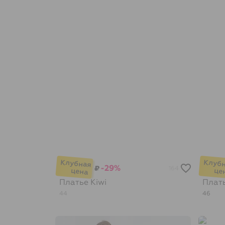
-29%
₽
164
Платье
Kiwi
Плат
44
46