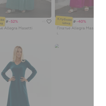
-52%
-40%
₽
₽
49
ье
Allegra Masetti
Платье
Allegra Masetti
L