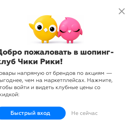
close
local_shipping
favorite_border
shopping_cart
close
Нажмите
, чтобы получить
доступ к клубным предложениям и
няя цена
ценам
Добро пожаловать в шопинг-
клуб Чики Рики!
овары напрямую от брендов по акциям —
ыгоднее, чем на маркетплейсах. Нажмите,
тобы войти и видеть клубные цены со
кидкой:
sync_alt
Сортировать
Быстрый вход
Не сейчас