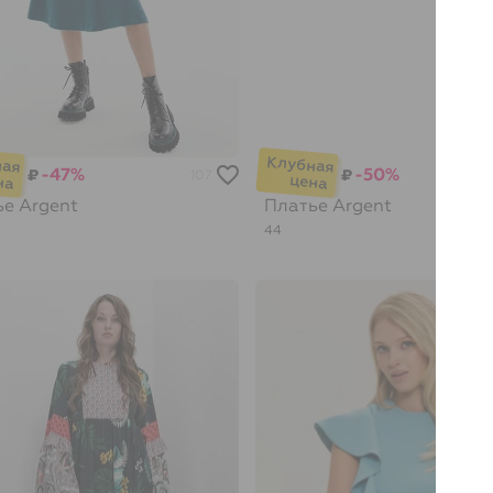
-47%
-50%
₽
₽
107
ье
Argent
Платье
Argent
44