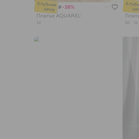
-38%
₽
163
Платье
AQUAREL'
Плат
52
50
52