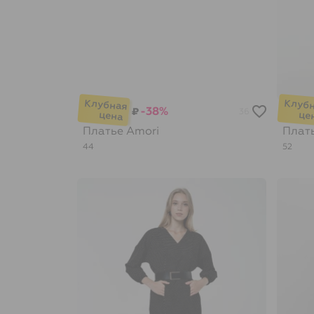
-38%
₽
36
Платье
Amori
Плат
44
52