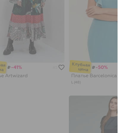
-41%
-50%
₽
₽
85
ье
Artwizard
Платье
Barcelonica
L (48)