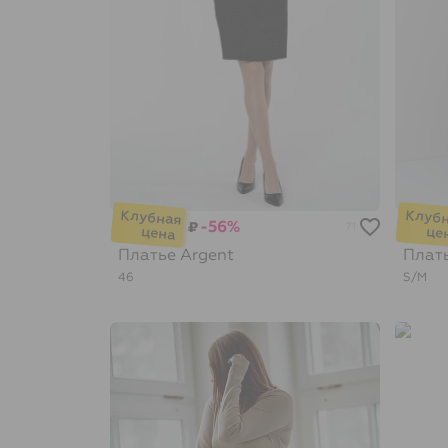
-56%
₽
71
Платье
Argent
Плат
46
S/M