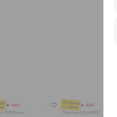
-66%
-50%
₽
₽
61
ье
1001Dress
Платье
AQUAREL'