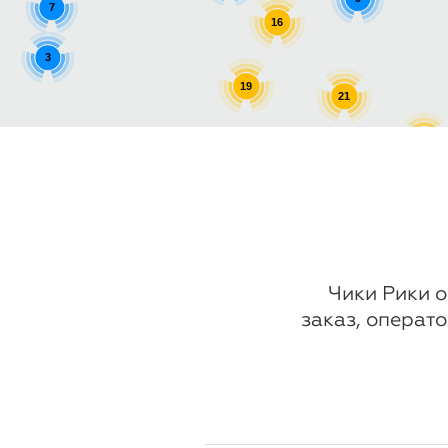
7
16
3
19
21
11
7
13
Чики Рики о
заказ, операто