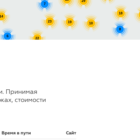
29
7
18
14
23
19
10
8
6
22
8
8
17
ии. Принимая
оках, стоимости
Время в пути
Сайт