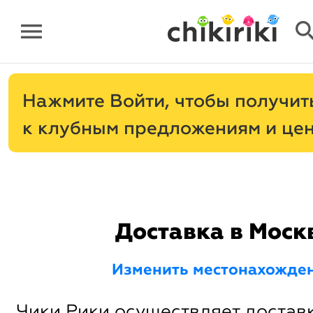
menu
sear
Нажмите
, чтобы получит
к клубным предложениям и це
Доставка в Моск
Изменить местонахожде
Чики Рики осуществляет доставк