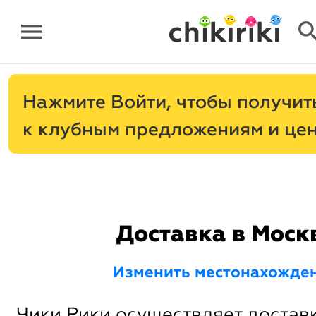
menu
sear
Нажмите
, чтобы получит
к клубным предложениям и це
Доставка в Моск
Изменить местонахожде
Чики Рики осуществляет доставк