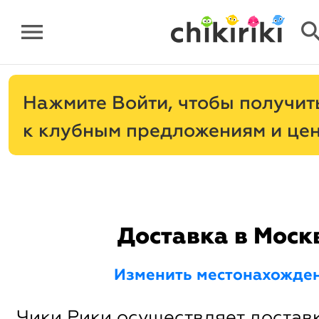
menu
sear
Нажмите
, чтобы получит
к клубным предложениям и це
Доставка в Моск
Изменить местонахожде
Чики Рики осуществляет доставк