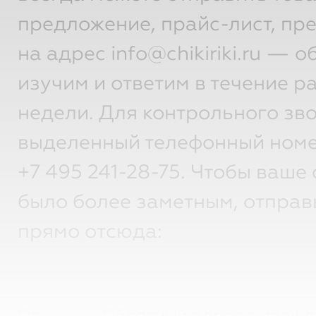
предложение, прайс-лист, пр
на адрес info@chikiriki.ru — 
изучим и ответим в течение р
недели. Для контрольного зво
выделенный телефонный номе
+7 495 241-28-75.
Чтобы ваше 
было более заметным, отправ
прямо отсюда:
От: