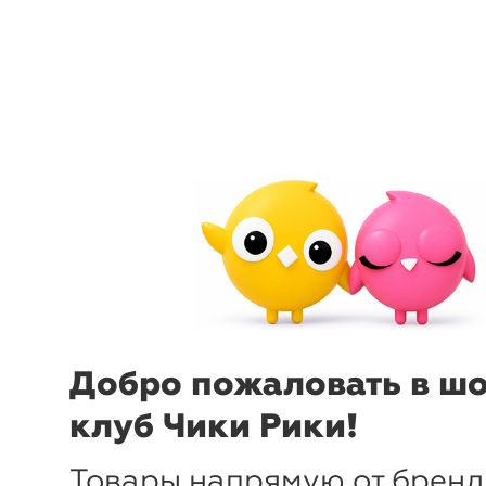
menu
sear
Добро пожаловать в ш
клуб Чики Рики!
Товары напрямую от бренд