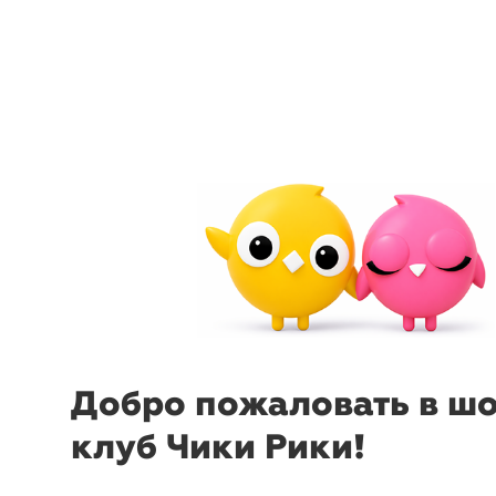
arrow_back_ios
menu
sear
Добро пожаловать в ш
клуб Чики Рики!