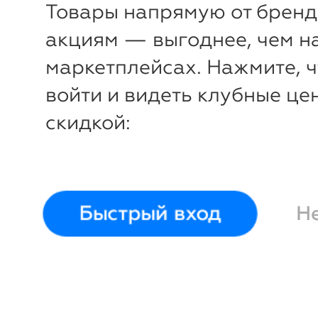
Товары напрямую от бренд
акциям — выгоднее, чем н
маркетплейсах. Нажмите, 
войти и видеть клубные це
скидкой:
-
39
%
Костюм (футболка, шорты)
Большой
Быстрый вход
Н
Выберите размер и смотрите подс
116
122
128
134
140
Рост
Грудь
Талия
Бедра