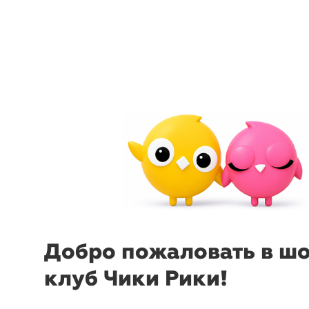
menu
sear
-28%
₽
₽
Добро пожаловать в ш
Рюкзак городской
Рюкзак 
клуб Чики Рики!
35x45x19 (25 л)
Wenger
35x45x19