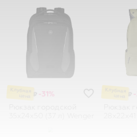
-31%
₽
₽
Рюкзак городской
Рюкзак 
35х24х50 (37 л)
Wenger
28x22x41 