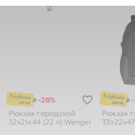
-28%
₽
₽
Рюкзак городской
Рюкзак 
32х21х44 (22 л)
Wenger
33х22х47