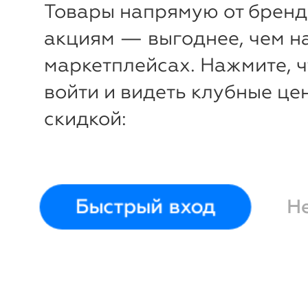
Товары напрямую от бренд
акциям — выгоднее, чем н
маркетплейсах. Нажмите, 
войти и видеть клубные це
скидкой:
Быстрый вход
Н
-28%
₽
₽
Рюкзак городской
Рюкзак 
30х20х44 (23 л)
32х18х48
Wenger