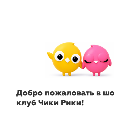
arrow_back_ios
menu
sear
Добро пожаловать в ш
клуб Чики Рики!