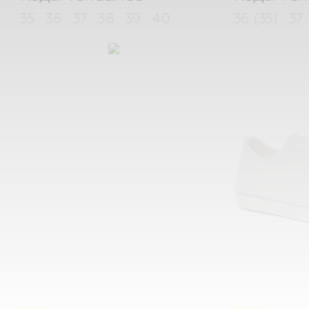
35
36
37
38
39
40
36 (35)
37
-34%