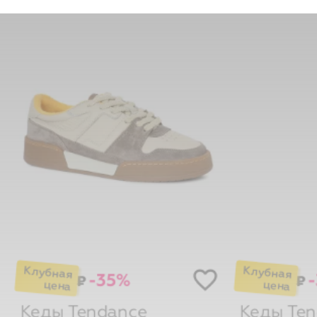
-35%
₽
₽
Кеды
Tendance
Кеды
Ten