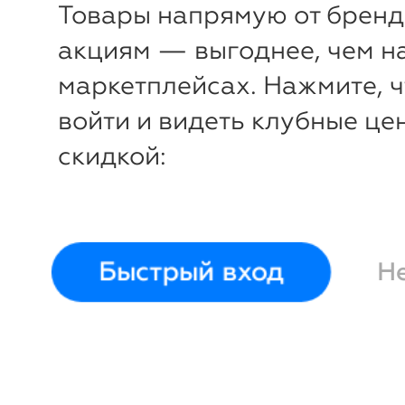
Товары напрямую от бренд
акциям — выгоднее, чем н
маркетплейсах. Нажмите, 
войти и видеть клубные це
скидкой:
Быстрый вход
Н
-34%
₽
₽
Кеды
Tendance
Кеды
Ten
37
38
39
35
36
37