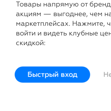
Товары напрямую от бренд
акциям — выгоднее, чем н
маркетплейсах. Нажмите, 
войти и видеть клубные це
скидкой:
-
31
%
Набор косметический detox
(алеппское мыло, полотен
для лица) (3 пр.)
Tade
Быстрый вход
Н
Войти и смотреть це
Вы всегда сможете видеть специ