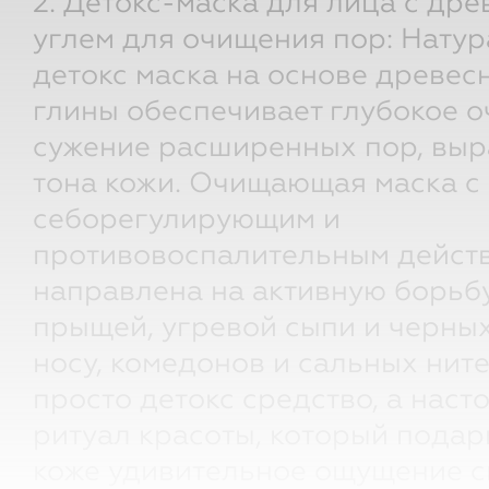
2. Детокс-маска для лица с др
углем для очищения пор: Нату
детокс маска на основе древесн
глины обеспечивает глубокое 
сужение расширенных пор, вы
тона кожи. Очищающая маска с
себорегулирующим и
противовоспалительным дейст
направлена на активную борьб
прыщей, угревой сыпи и черных
носу, комедонов и сальных ните
просто детокс средство, а нас
ритуал красоты, который подар
коже удивительное ощущение с