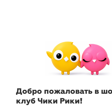
arrow_back_ios
menu
sear
Добро пожаловать в ш
клуб Чики Рики!