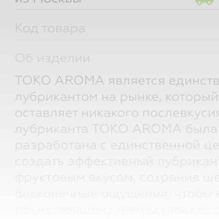
Код товара
Об изделии
TOKO AROMA является единст
лубрикантом на рынке, который
оставляет никакого послевкуси
лубриканта TOKO AROMA была
разработана с единственной ц
создать эффективный лубрикан
фруктовым вкусом, сохранив ш
бесконечные ощущения, чтобы 
по-настоящему почувствовать 