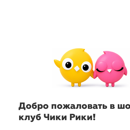
arrow_back_ios
menu
sear
Добро пожаловать в ш
клуб Чики Рики!