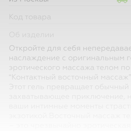
Код товара
Об изделии
Откройте для себя непередава
наслаждение с оригинальным г
эротического массажа телом по
“Контактный восточный массаж”
Этот гель превращает обычный
захватывающее приключение, 
ваши интимные моменты страст
экзотикой.Восточный массаж те
– это чрезвычайно эротическая