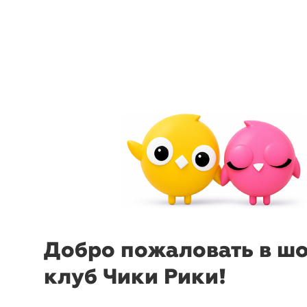
arrow_back_ios
menu
sear
Добро пожаловать в ш
клуб Чики Рики!