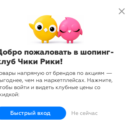
close
search
local_shipping
favorite_border
shopping_cart
-
46
%
Масло массажное для тела
Зеленый чай, 240 мл
Shunga
Добро пожаловать в шопинг-
клуб Чики Рики!
login
овары напрямую от брендов по акциям —
Войти и смотреть цены
ыгоднее, чем на маркетплейсах. Нажмите,
Вы всегда сможете видеть специальные цены для
тобы войти и видеть клубные цены со
участников клуба
кидкой:
Отправка заказа
navigate_next
Бесплатно
из Москвы
Быстрый вход
Не сейчас
Код товара
11-00880954