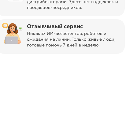
дистрибьюторами. Здесь нет поддеклок и
Торговая марка
продавцов-посредников.
navigate_next
136 оценок
Shunga, Канада
Состав
Отзывчивый сервис
Холодное прессованное подсолнечное масло,
Никаких ИИ-ассистентов, роботов и
рапсовое масло, виноградное масло, кунжутное
ожидания на линии. Только живые люди,
готовые помочь 7 дней в неделю.
масло, масло авокадо, натуральный витамин Е,
ароматизатор, бензиловый спирт
Страна производства
Канада
Возврат
Будучи надлежащего качества, этот
товар
не подлежит возврату
или
обмену, согласно
постановлению
navigate_next
Условия
Правительства.
Продавец
navigate_next
Реквизиты
ООО «Пекадо»