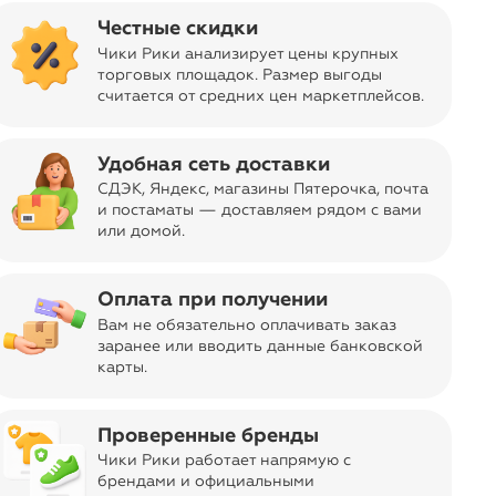
Об изделии
Честные скидки
Натуральное чувственное съедобное массажное
Чики Рики анализирует цены крупных
масло
торговых площадок. Размер выгоды
• Смесь сертифицированных органических
считается от средних цен маркетплейсов
.
растительных масел
• Яркий аромат (кроме масла без вкуса и отдушек)
Удобная сеть доставки
• Натуральное
СДЭК, Яндекс, магазины Пятерочка
, почта
• Съедобное
и постаматы — доставляем рядом с вами
ar
или домой.
Применение: налейте небольшое количество на
ладонь и разогрейте масло в ладонях, чтобы оно
приобрело температуру тела. При желании вы
Оплата при получении
можете нагреть масло в горячей воде для более
горячего массажа.
Вам не обязательно оплачивать заказ
заранее или вводить данные банковской
Идеально для успокаивающего массажа,
карты.
сопровождающегося чувственными ласками. Не
рекомендуется в качестве персонального
лубриканта. Только для наружного применения.
Проверенные бренды
Изготовлено из 100% сертифицированных
Чики Рики работает напрямую с
органических компонентов.
брендами и официальными