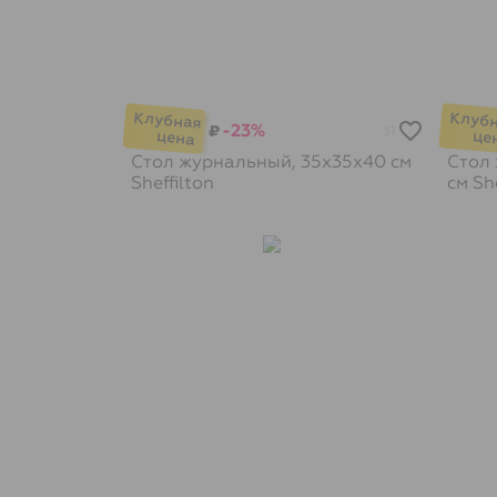
-23%
₽
31
Стол журнальный, 35х35х40 см
Стол 
Sheffilton
см
She