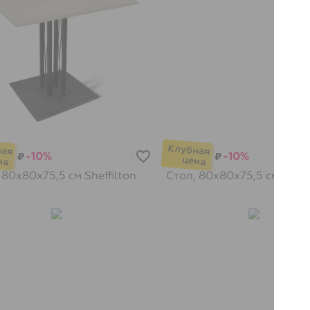
-10%
-10%
₽
₽
2
 80х80х75,5 см
Sheffilton
Стол, 80х80х75,5 см
Sheff