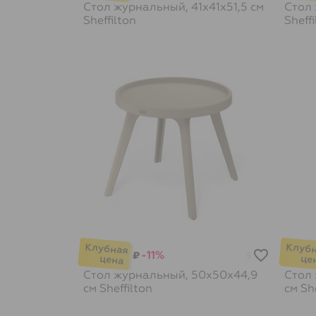
Стол журнальный, 41х41х51,5 см
Стол 
Sheffilton
Sheffi
-11%
₽
9
Стол журнальный, 50х50х44,9
Стол 
см
Sheffilton
см
She