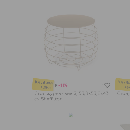
-11%
₽
7
Стол журнальный, 53,8х53,8х43
Стол,
см
Sheffilton