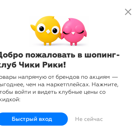
close
local_shipping
favorite_border
shopping_cart
close
Нажмите
, чтобы получить
доступ к клубным предложениям и
ценам
Добро пожаловать в шопинг-
алки
клуб Чики Рики!
овары напрямую от брендов по акциям —
ыгоднее, чем на маркетплейсах. Нажмите,
тобы войти и видеть клубные цены со
кидкой:
Быстрый вход
Не сейчас
Полки
Стеллажи
Другие
товары