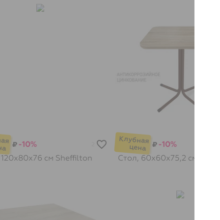
-10%
-10%
₽
₽
2
 120х80х76 см
Sheffilton
Стол, 60х60х75,2 см
Sheff