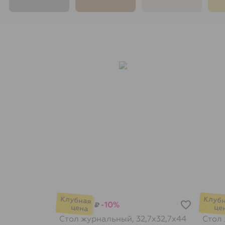
-10%
₽
7
Стол журнальный, 32,7х32,7х44
Стол 