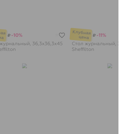
-10%
-11%
₽
₽
11
журнальный, 36,3х36,3х45
Стол журнальный, 36x36
ffilton
Sheffilton