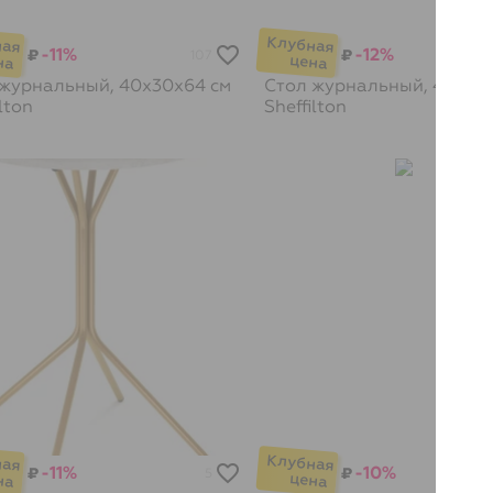
-11%
-12%
₽
₽
107
 журнальный, 40х30х64 см
Стол журнальный, 40х40
lton
Sheffilton
-11%
-10%
₽
₽
5