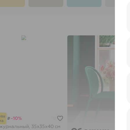
-10%
₽
12
журнальный, 35х35х40 см