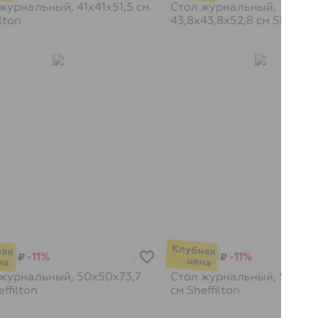
журнальный, 41х41х51,5 см
Стол журнальный,
lton
43,8х43,8х52,8 см
Sheffilt
-11%
-11%
₽
₽
2
журнальный, 50х50х73,7
Стол журнальный, 50х50х
ffilton
см
Sheffilton