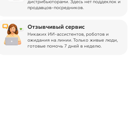
дистрибьюторами. Здесь нет поддеклок и
продавцов-посредников.
25 лет назад в г. Калуге. Sheffilton
ий "Elmat group" и является лидером
Отзывчивый сервис
ли для дома, офиса, учебных
Никаких ИИ-ассистентов, роботов и
анов и отелей.
ожидания на линии. Только живые люди,
ась. Нажмите кнопку «Отметить»,
готовые помочь 7 дней в неделю.
 в следующий раз.
heffilton