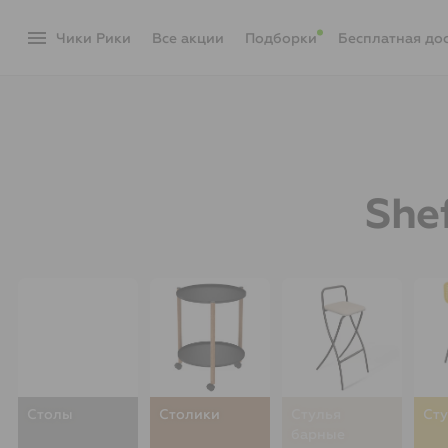
menu
Чики Рики
акции
Подборки
Бесплатная до
She
Столы
Столики
Стулья
Сту
барные