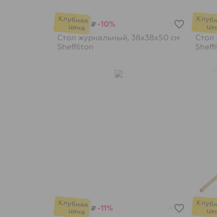
-10%
₽
3
Стол журнальный, 38х38х50 см
Стол
Sheffilton
Sheffi
-11%
₽
14