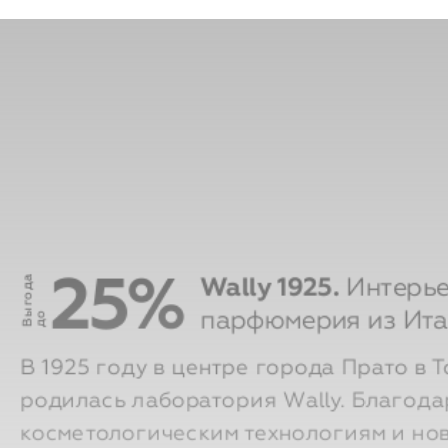
3 
по
25%
Wally 1925.
Интерь
В
ы
г
о
д
а
д
парфюмерия из Ит
о
В 1925 году в центре города Прато в 
родилась лаборатория Wally. Благода
косметологическим технологиям и но
производства, бренд готов предложит