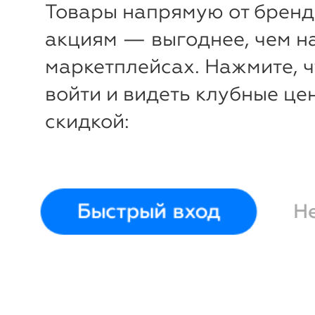
Товары напрямую от бренд
4 349
5 704
₽
₽
по акции
в среднем
акциям — выгоднее, чем н
маркетплейсах. Нажмите, 
войти и видеть клубные це
скидкой:
Быстрый вход
Н
5 335
6 512
₽
₽
по акции
в среднем
3 632
4 437
₽
₽
по акции
в среднем