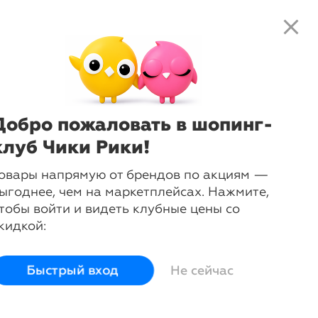
close
search
local_shipping
favorite_border
shopping_cart
-
67
%
Куртка-бомбер
Scotch&Soda
Добро пожаловать в шопинг-
Сначала выберите размер:
L
клуб Чики Рики!
овары напрямую от брендов по акциям —
Размер
L
ыгоднее, чем на маркетплейсах. Нажмите,
Грудь
95
тобы войти и видеть клубные цены со
Талия
79
кидкой:
Бедра
103
Быстрый вход
Не сейчас
login
Войти и смотреть цены
Вы всегда сможете видеть специальные цены для
участников клуба