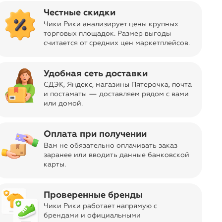
Честные скидки
Отправка заказа
Чики Рики анализирует цены крупных
ar
торговых площадок. Размер выгоды
navigate_next
Бесплатно
из Москвы
считается от средних цен маркетплейсов
.
Код товара
11-02446352
Дизайн, цвет
Удобная сеть доставки
СДЭК, Яндекс, магазины Пятерочка
, почта
Creatures of the night jacquard (разноцв
и постаматы — доставляем рядом с вами
или домой.
Торговая марка
navigate_next
55 оценок
Scotch&Soda, Нидерланды
Оплата при получении
Состав
Вам не обязательно оплачивать заказ
67% Переработанный полиэстер,33% Хлопок,100%
заранее или вводить данные банковской
Хлопок;
карты.
Страна производства
Китай
Проверенные бренды
Примерка
Чики Рики работает напрямую с
Возможна примерка при получении для
брендами и официальными
предварительно оплаченных заказов.