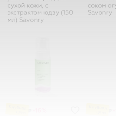
экстрактом юдзу (150
Savonry
мл)
Savonry
-16%
-
₽
₽