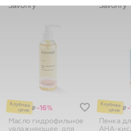
-16%
-
₽
₽
Масло гидрофильное
Пенка дл
увлажняющее, для
AHA-кис
сухой кожи, с
соком ог