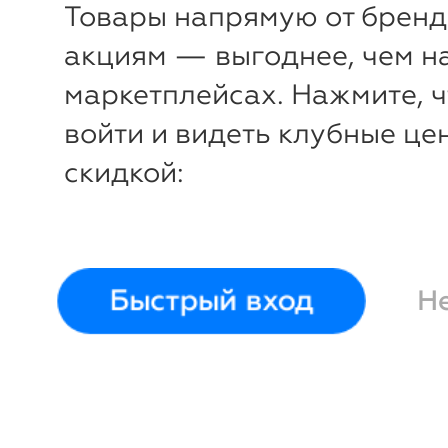
Товары напрямую от бренд
акциям — выгоднее, чем н
маркетплейсах. Нажмите, 
войти и видеть клубные це
скидкой:
Быстрый вход
Н
-13%
-
₽
₽
Масло гидрофильное
Масло г
для жирной кожи,
для норм
чайное дерево (150 мл)
магнолия
Savonry
Savonry