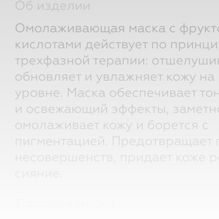
Об изделии
Омолаживающая маска с фрук
кислотами действует по принци
трехфазной терапии: отшелушив
обновляет и увлажняет кожу на
уровне. Маска обеспечивает т
и освежающий эффекты, заметн
омолаживает кожу и борется с
пигментацией. Предотвращает 
несовершенств, придает коже р
сияние.
Торговая марка