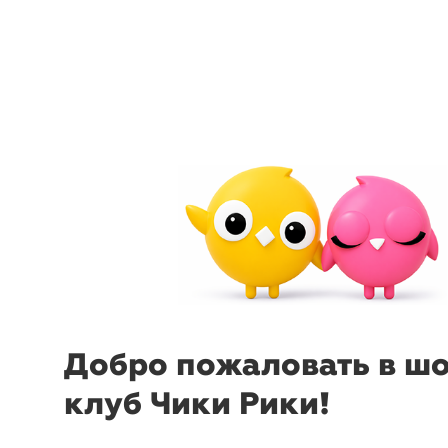
arrow_back_ios
menu
sear
Добро пожаловать в ш
клуб Чики Рики!