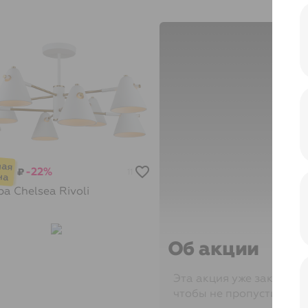
-22%
₽
11
ра Chelsea
Rivoli
Об акции
Эта акция уже закончил
чтобы не пропустить её