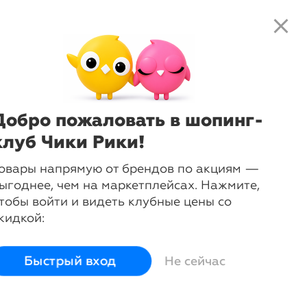
close
local_shipping
favorite_border
shopping_cart
close
Нажмите
, чтобы получить
доступ к клубным предложениям и
е освещение
ценам
Добро пожаловать в шопинг-
клуб Чики Рики!
овары напрямую от брендов по акциям —
ыгоднее, чем на маркетплейсах. Нажмите,
тобы войти и видеть клубные цены со
кидкой:
ветильники
Другие
товары
Быстрый вход
Не сейчас