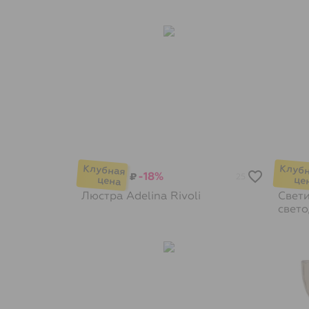
-18%
₽
25
Люстра Adelina
Rivoli
Свет
свет