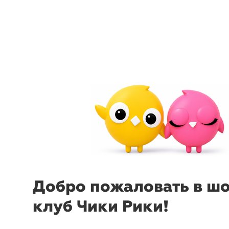
menu
sear
-19%
-
₽
₽
Сумка для
Сумка д
лыжероллеров,
лыжерол
82х17х19
Ракета
82х17х19
Добро пожаловать в ш
клуб Чики Рики!