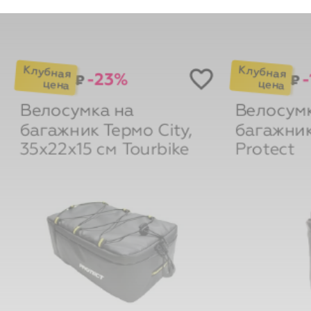
-23%
-
₽
₽
Велосумка на
Велосумк
багажник Термо City,
багажник
35х22х15 см
Tourbike
Protect