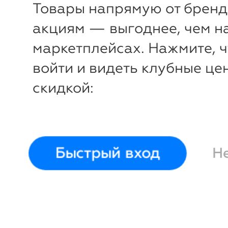
Товары напрямую от бренд
акциям — выгоднее, чем н
маркетплейсах. Нажмите, 
войти и видеть клубные це
-19%
₽
₽
скидкой:
Сумка для
Велосумк
лыжероллеров,
раму Bik
82х17х19
Ракета
31х10х5 
Быстрый вход
Н