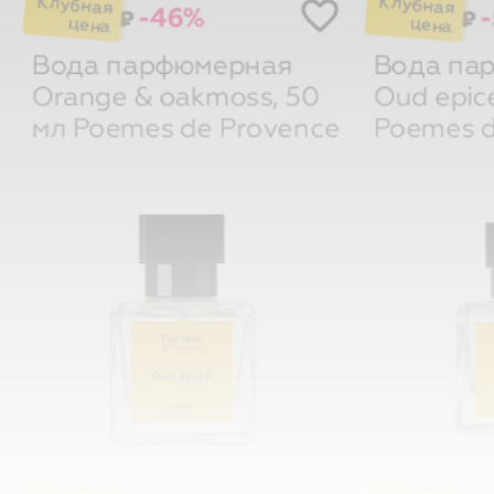
Вода парфюмерная
Вода па
Orange & oakmoss, 50
Oud epice
мл
Poemes de Provence
Poemes d
-54%
₽
₽