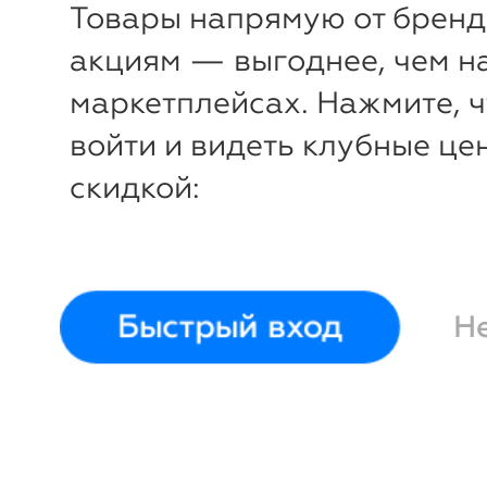
Товары напрямую от бренд
Вода парфюмерная
Вода па
акциям — выгоднее, чем н
Cedre & lavande, 50 мл
Fleur d’o
Poemes de Provence
Poemes d
маркетплейсах. Нажмите, 
войти и видеть клубные це
скидкой:
Быстрый вход
Н
-54%
₽
₽