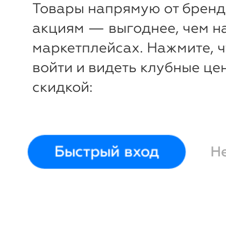
Товары напрямую от бренд
Костюм (рубашка и
Костюм (
New
акциям — выгоднее, чем н
брюки)
Натали37
брюки)
Н
42
44
46
48
50
52
54
42
44
4
маркетплейсах. Нажмите, 
56
58
56
58
войти и видеть клубные це
скидкой:
Быстрый вход
Н