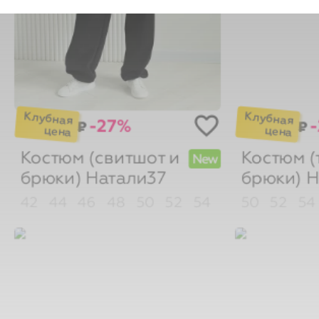
-27%
₽
₽
Костюм (свитшот и
Костюм (
New
брюки)
Натали37
брюки)
Н
42
44
46
48
50
52
54
50
52
54