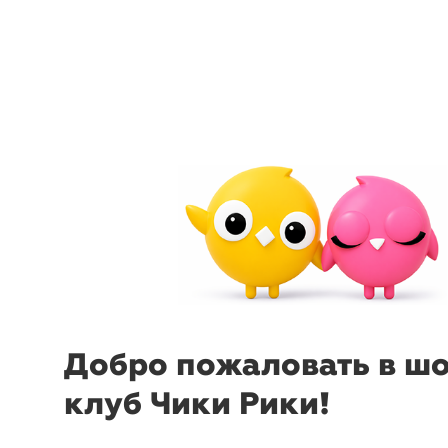
menu
sear
Добро пожаловать в ш
клуб Чики Рики!
-24%
₽
₽