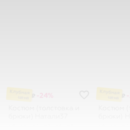
-24%
₽
₽
Костюм (толстовка и
Костюм (
брюки)
Натали37
брюки)
Н
46
48
50
52
54
56
46
48
5