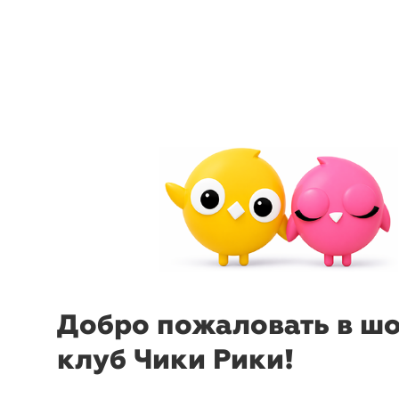
arrow_back_ios
menu
sear
Добро пожаловать в ш
клуб Чики Рики!