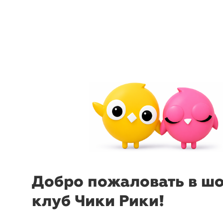
arrow_back_ios
menu
sear
Добро пожаловать в ш
клуб Чики Рики!