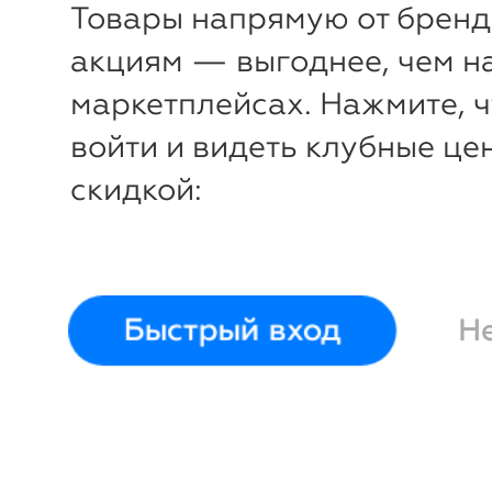
Товары напрямую от бренд
акциям — выгоднее, чем н
маркетплейсах. Нажмите, 
войти и видеть клубные це
скидкой:
Быстрый вход
Н
-
34
%
Брюки Tiro Pants
Adidas