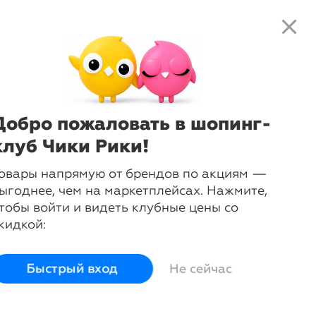
close
search
local_shipping
favorite_border
shopping_cart
-
23
%
Куртка джинсовая Жаклин
Лагуна
Добро пожаловать в шопинг-
клуб Чики Рики!
Сначала выберите размер:
50
овары напрямую от брендов по акциям —
ыгоднее, чем на маркетплейсах. Нажмите,
Размер
50
тобы войти и видеть клубные цены со
Грудь
100
кидкой:
Талия
82
Бедра
108
Быстрый вход
Не сейчас
Длина
54
login
Войти и смотреть цены