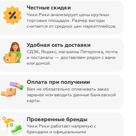
Честные скидки
Вы всегда сможете видеть специальные цены для
Чики Рики анализирует цены крупных
участников клуба
торговых площадок. Размер выгоды
считается от средних цен маркетплейсов
.
Удобная сеть доставки
СДЭК, Яндекс, магазины Пятерочка
, почта
и постаматы — доставляем рядом с вами
или домой.
timer
Акция до 9 августа, 15:59
Отправка заказа
Оплата при получении
navigate_next
Бесплатно
17.08.2026 из Москвы
Вам не обязательно оплачивать заказ
заранее или вводить данные банковской
Код товара
11-02621577
карты.
ar
Дизайн, цвет
Светло-бежевый
Проверенные бренды
Об изделии
Чики Рики работает напрямую с
Укороченная куртка из плотного хлопка с
брендами и официальными
выраженной фактурой. Модель свободного