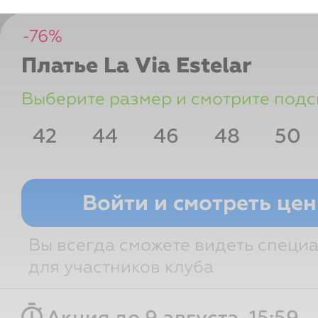
-
76
%
Платье
La Via Estelar
Выберите размер и смотрите подс
42
44
46
48
50
Размер РФ
Рост
Грудь
Т
Войти и смотреть це
Вы всегда сможете видеть специ
для участников клуба
timer