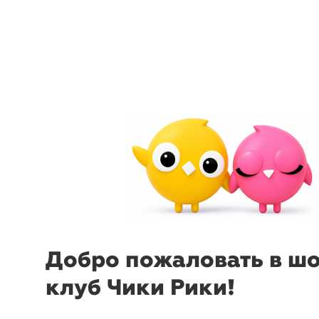
arrow_back_ios
menu
sear
Добро пожаловать в ш
клуб Чики Рики!