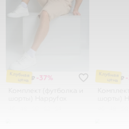
-37%
₽
₽
Комплект (футболка и
Комплект
шорты)
Happyfox
шорты)
H
46
48
50
52
54
46
48
5