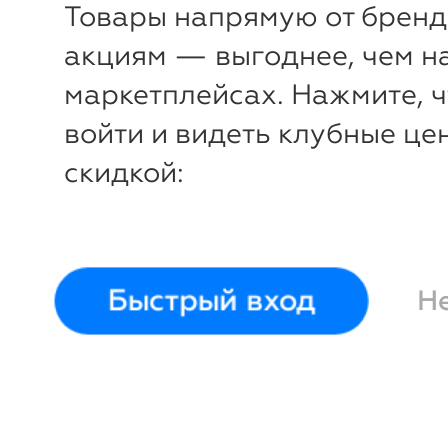
Товары напрямую от бренд
бриджи)
Happyfox
шорты)
H
104
44
46
4
акциям — выгоднее, чем н
маркетплейсах. Нажмите, 
войти и видеть клубные це
скидкой:
Быстрый вход
Н