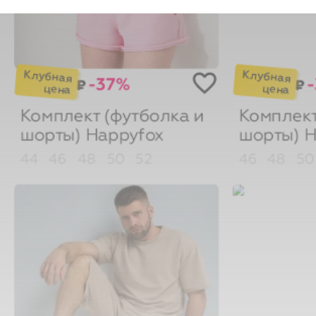
-37%
₽
₽
Комплект (футболка и
Комплект
шорты)
Happyfox
шорты)
H
44
46
48
50
52
46
48
5