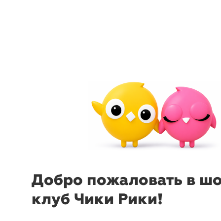
menu
sear
Добро пожаловать в ш
-32%
₽
₽
клуб Чики Рики!
Комплект (топ и
Комплект