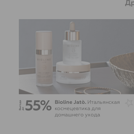
Др
55%
Bioline Jatò.
Итальянская
В
г
о
д
а
д
космецевтика для
ы
о
домашнего ухода