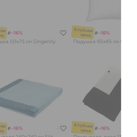
-16%
-16%
₽
₽
7
шка 50х75 см
Gingerlily
Подушка 65х65 см
Gingerl
-16%
-16%
₽
₽
8
вало 240x240 см Silk
Покрывало-плед 130х200