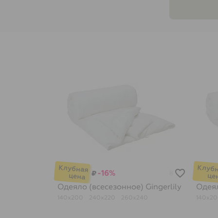
-16%
₽
8
Одеяло (всесезонное)
Gingerlily
Одея
140х200
240х220
260х240
140х2