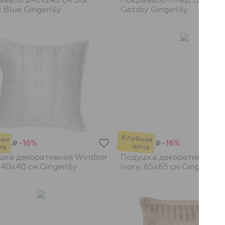
l Blue
Gingerlily
Gatsby
Gingerlily
-16%
-16%
₽
₽
6
шка декоративная Windsor
Подушка декоративная W
, 40х40 см
Gingerlily
ivory, 65х65 см
Gingerlily