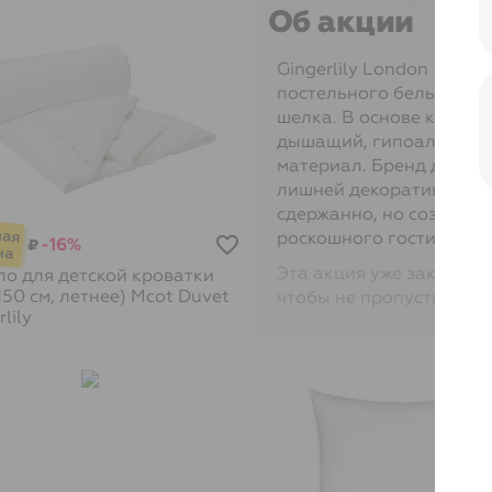
Об акции
Gingerlily London — бр
постельного белья и ак
шелка. В основе коллек
дышащий, гипоаллерген
материал. Бренд делает
лишней декоративности
сдержанно, но создают
роскошного гостинично
-16%
₽
Эта акция уже закончил
о для детской кроватки
150 см, летнее) Мcot Duvet
чтобы не пропустить её
lily