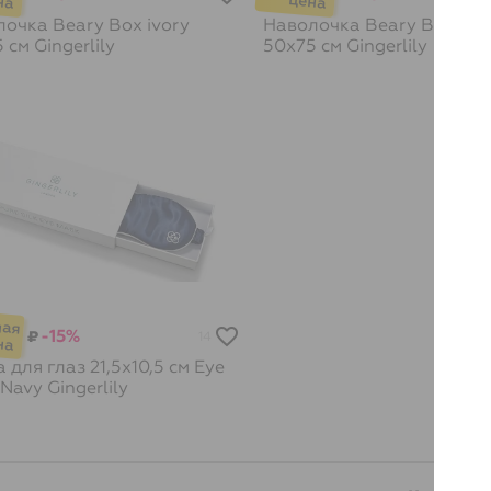
очка Beary Box ivory
Наволочка Beary Box ivo
5 см
Gingerlily
50х75 см
Gingerlily
-15%
₽
14
 для глаз 21,5х10,5 см Eye
 Navy
Gingerlily