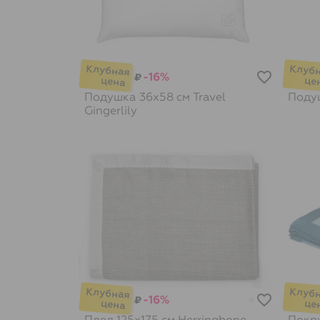
-16%
₽
Подушка 36х58 см Travel
Поду
Gingerlily
-16%
₽
4
Плед 125x175 см Herringbone
Покры