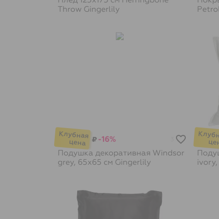
Throw
Gingerlily
Petro
-16%
₽
3
Подушка декоративная Windsor
Поду
grey, 65х65 см
Gingerlily
ivory