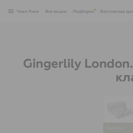
menu
Чики Рики
акции
Подборки
Бесплатная до
Gingerlily Londo
кл
Одеяла