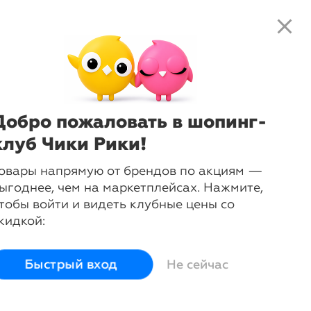
close
local_shipping
favorite_border
shopping_cart
close
Нажмите
, чтобы получить
доступ к клубным предложениям и
ценам
Добро пожаловать в шопинг-
длежности премум-
клуб Чики Рики!
нии
овары напрямую от брендов по акциям —
ыгоднее, чем на маркетплейсах. Нажмите,
тобы войти и видеть клубные цены со
кидкой:
Быстрый вход
Не сейчас
ругие