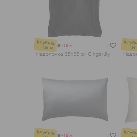
-16%
₽
2
Наволочка 65х65 см
Gingerlily
Наво
-16%
₽
6