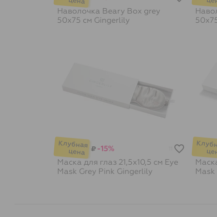
Наволочка Beary Box grey
Навол
50х75 см
Gingerlily
50х7
-15%
₽
11
Маска для глаз 21,5х10,5 см Eye
Маска
Mask Grey Pink
Gingerlily
Mask