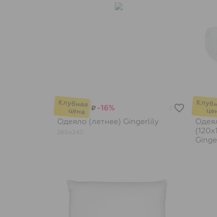
-16%
₽
8
Одеяло (летнее)
Gingerlily
Одеял
(120х
260х240
Ginger