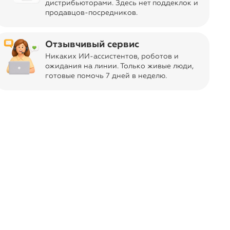
дистрибьюторами. Здесь нет поддеклок и
продавцов-посредников.
итанский бренд премиального
сессуаров для сна из натурального
Отзывчивый сервис
ций — шелк mulberry: мягкий,
Никаких ИИ-ассистентов, роботов и
ный и бережный к коже и волосам
ожидания на линии. Только живые люди,
готовые помочь 7 дней в неделю.
 акцент на спокойной роскоши без
: шелковые изделия выглядят
 ощущение тщательно продуманного,
го комфорта дома.
ась. Нажмите кнопку «Отметить»,
 в следующий раз.