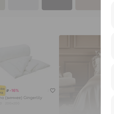
т
-16%
₽
2
ло (зимнее)
Gingerlily
00
200х200