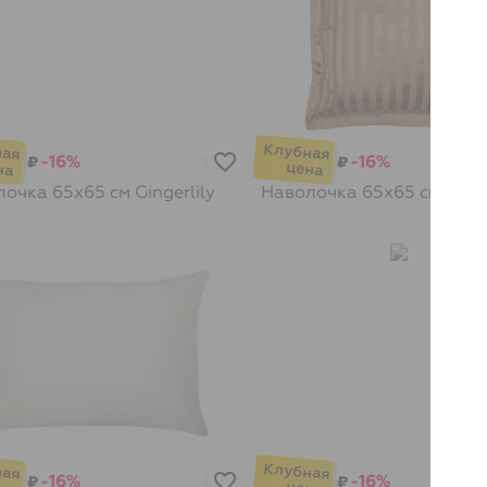
-16%
-16%
₽
₽
2
лочка 65х65 см
Gingerlily
Наволочка 65х65 см
Ginge
-16%
-16%
₽
₽
2