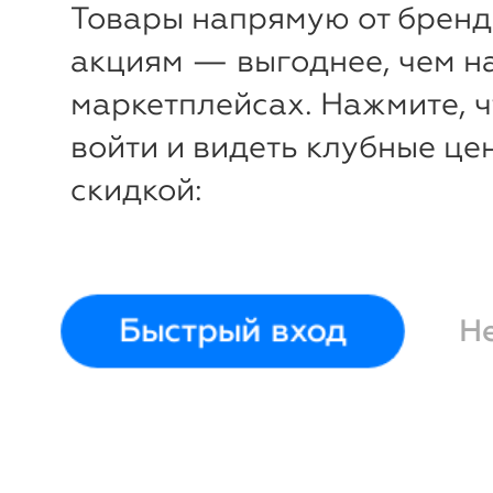
70х70 - 2 ш
Товары напрямую от бренд
акциям — выгоднее, чем н
маркетплейсах. Нажмите, 
войти и видеть клубные це
скидкой:
-34%
₽
₽
Быстрый вход
Н
Комплект постельного
Комплект
белья (сатин)
Diva
белья (с
Afrodita
Afrodita
Евро (50х70, 70х70)
Евро (50х7