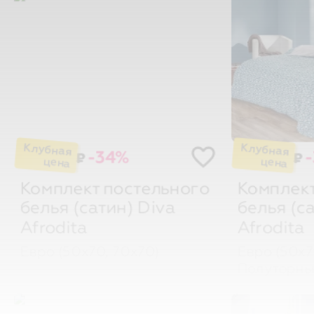
-34%
₽
₽
Комплект постельного
Комплект
белья (сатин)
Diva
белья (с
Afrodita
Afrodita
Евро (50х70, 70х70)
Евро (50х7
Полуторны