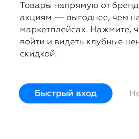
Товары напрямую от бренд
акциям — выгоднее, чем н
маркетплейсах. Нажмите, 
войти и видеть клубные це
скидкой:
Быстрый вход
Н
-
62
%
Плащ Виват
D'imma