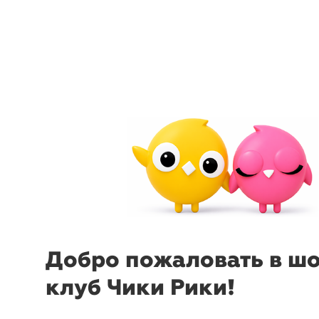
arrow_back_ios
menu
sear
Добро пожаловать в ш
клуб Чики Рики!